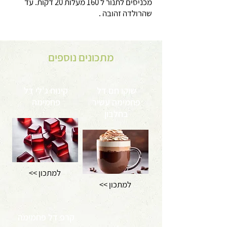
מכניסים לתנור ל 160 מעלות 20 דקות. עד
שהרולדה זהובה .
מתכונים נוספים
שוקו חם דל
קינוח ג'לי דל
פחמימה עשיר
פחמימה
בחלבון
<< למתכון
<< למתכון
קרפ דל פחמימה