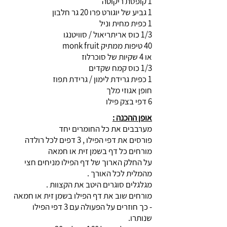
1 קופסת ריקוטה
1 גביע של יוגורט פרו 20 גר חלבון
1 כפית מחית וניל
1/3 כוס אריתריאול / סוויטנגו
40 טיפות ממתיק monk fruit
או 4 שקיות של סוכרלוז
1/3 כוס קמח שקדים
1 כפית גרידת לימון / גרידת תפוז
חופן אגוזי מלך
6 דפי בצק פילו
אופן ההכנה :
מערבבים את כל החומרים יחד
פורסים את דפי הפילו , 3 דפים לכל רולדה
מורחים כל דף בשמן זית או חמאה
על החלק הארוך של דף הפילו מניחים חצי
מהמלית לכל האורך .
מגלגלים סוגרים היטב את הקצוות .
מורחים שוב את דף הפילו בשמן זית או חמאה
- כך חוזרים על הפעולה עם 3 דפי הפילו
שנותרו.