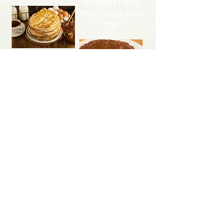
קינוח דל פחמימה
טעים וקאנצ'י מדפי
אורז
<< למתכון
<< למתכון
לקבלת טיפים, מאמרים ומתכונים בנושא
תזונה טבעית בריאה ודימוי גוף
לחצו כאן