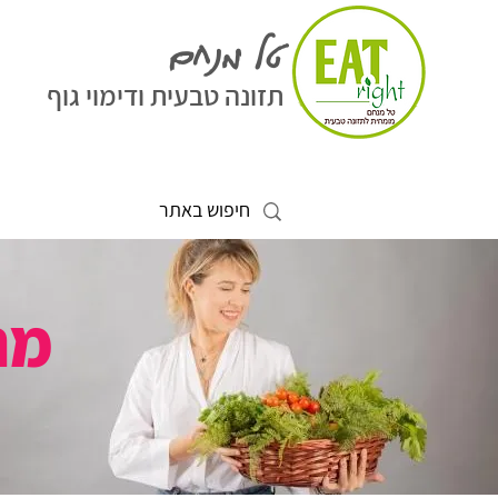
טל מנחם
תזונה טבעית ודימוי גוף
מה