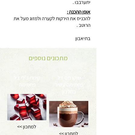
יתערבבו .
אופן ההכנה :
להכניס את הירקות לקערה ולמזוג מעל את
הרוטב .
בתיאבון
מתכונים נוספים
שוקו חם דל
קינוח ג'לי דל
פחמימה עשיר
פחמימה
בחלבון
<< למתכון
<< למתכון