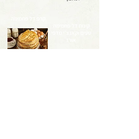
קרפ דל פחמימה
קינוח דל פחמימה
טעים וקאנצ'י מדפי
אורז
<< למתכון
<< למתכון
לקבלת טיפים, מאמרים ומתכונים בנושא
תזונה טבעית בריאה ודימוי גוף
לחצו כאן