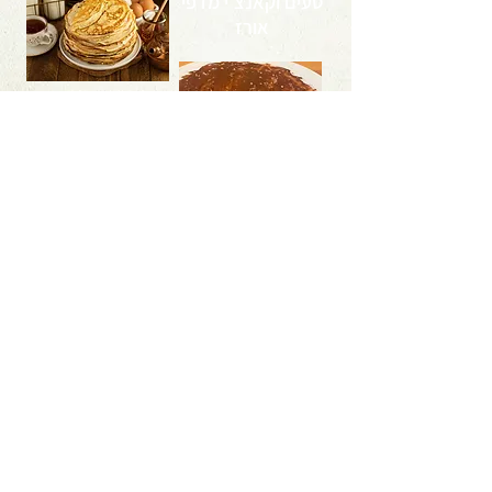
טעים וקאנצ'י מדפי
אורז
<< למתכון
<< למתכון
לקבלת טיפים, מאמרים ומתכונים בנושא
תזונה טבעית בריאה ודימוי גוף
לחצו כאן