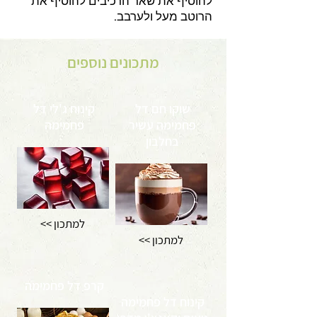
להוסיף את שאר הרכיבים להוסיף את
הרוטב מעל ולערבב.
מתכונים נוספים
שוקו חם דל
קינוח ג'לי דל
פחמימה עשיר
פחמימה
בחלבון
<< למתכון
<< למתכון
קרפ דל פחמימה
קינוח דל פחמימה