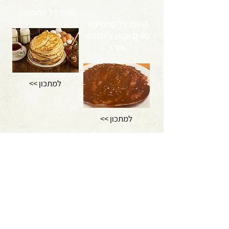
קרפ דל פחמימה
קינוח דל פחמימה
טעים וקאנצ'י מדפי
אורז
<< למתכון
<< למתכון
לקבלת טיפים, מאמרים ומתכונים בנושא
תזונה טבעית בריאה ודימוי גוף
לחצו כאן