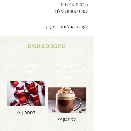
5 כפות שמן זית
כפית שטוחה מלח
לערבב הכל יחד – מעדן .
מתכונים נוספים
שוקו חם דל
קינוח ג'לי דל
פחמימה עשיר
פחמימה
בחלבון
<< למתכון
<< למתכון