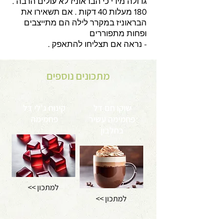
גדולה מידי כי הבראוניז לא עולים הרבה .
180 מעלות 40 דקות . אם תשאירו את
הבראוניז במקרר לילה הם מתייצבים
ופחות מתפוררים
- נראה אם תצליחו להתאפק .
מתכונים נוספים
שוקו חם דל
קינוח ג'לי דל
פחמימה עשיר
פחמימה
בחלבון
<< למתכון
<< למתכון