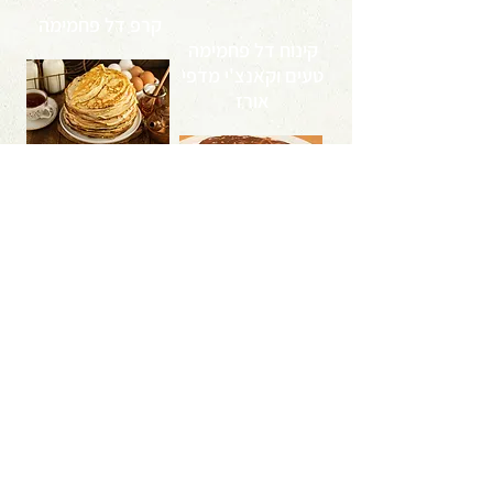
קרפ דל פחמימה
קינוח דל פחמימה
טעים וקאנצ'י מדפי
אורז
<< למתכון
<< למתכון
לקבלת טיפים, מאמרים ומתכונים בנושא
תזונה טבעית בריאה ודימוי גוף
לחצו כאן