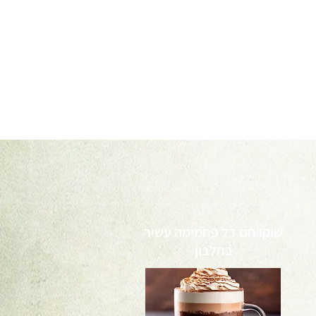
שוקו חם דל פחמימה עשיר
בחלבון