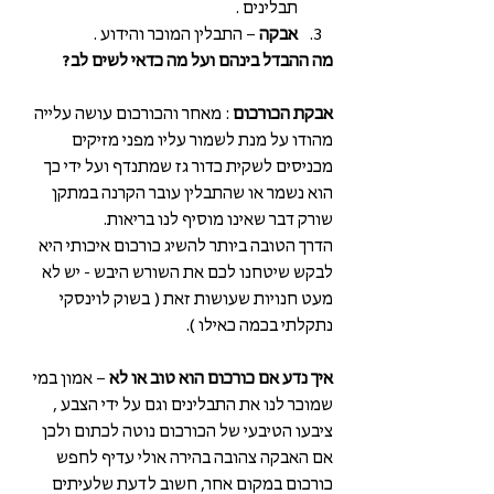
תבלינים .  
אבקה 
– התבלין המוכר והידוע . 
מה ההבדל בינהם ועל מה כדאי לשים לב?
אבקת הכורכום
 : מאחר והכורכום עושה עלייה  
מהודו על מנת לשמור עליו מפני מזיקים 
מכניסים לשקית כדור גז שמתנדף ועל ידי כך 
הוא נשמר או שהתבלין עובר הקרנה במתקן 
שורק דבר שאינו מוסיף לנו בריאות.
הדרך הטובה ביותר להשיג כורכום איכותי היא  
לבקש שיטחנו לכם את השורש היבש - יש לא 
מעט חנויות שעושות זאת ( בשוק לוינסקי 
נתקלתי בכמה כאילו ).
איך נדע אם כורכום הוא טוב או לא 
– אמון במי 
שמוכר לנו את התבלינים וגם על ידי הצבע , 
ציבעו הטיבעי של הכורכום נוטה לכתום ולכן 
אם האבקה צהובה בהירה אולי עדיף לחפש 
כורכום במקום אחר, חשוב לדעת שלעיתים 