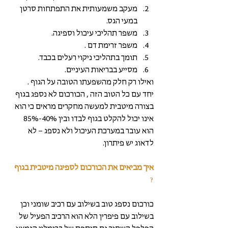
מעקב משמעותית את התפתחות סרטן 
במעי הגס.  
משפר תהליכי עיכול וספיגה.  
משפר זרימת דם .  
תומך בתהליכי ניקוי רעלים בכבד.  
מסייע בבריאות העיניים. 
ואילו רק חלק מהשפעתו הטובה על הגוף .
יחד עם כל הטוב הזה , הכורכום לא נספג בגוף 
בצורה מיטבית למעשה מחקרים מראים כי הוא 
אינו יכול להקלט בגוף לבדו ובין 40%-85% 
הוא עובר במערכת העיכול ולא נספג – לא 
לדאוג יש פיתרון.
איך מביאים את הכורכום לספיגה מיטבית בגוף 
?
כורכום נספג טוב בשילוב עם רכיב שומני וכן 
בשילוב עם פיפרין הלא הוא הרכיב הפעיל של 