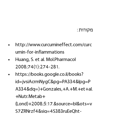
מקורות :
http://www.curcumineffect.com/curc
umin-for-inflammations  
Huang, S. et al. Mol.Pharmacol 
2008;74(1):274-281.  
https://books.google.co.il/books?
id=jvsiAcrmNygC&pg=PA334&lpg=P
A334&dq=)+Gonzales,+A.+M.+et+al.
+Nutr.Metab+
(Lond)+2008;5:17.&source=bl&ots=v
S7ZRNrzf4&sig=4S383ruEeQht-
O4MtMkCc0y_G4g&hl=iw&sa=X&ve
d=0ahUKEwiN--b-
7IDSAhVH0xQKHTWZBdEQ6AEIGzAA