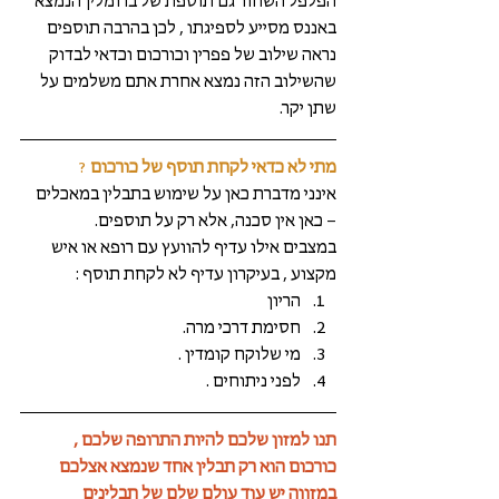
הפלפל השחור גם תוספת של ברומלין הנמצא 
באננס מסייע לספיגתו , לכן בהרבה תוספים 
נראה שילוב של פפרין וכורכום וכדאי לבדוק 
שהשילוב הזה נמצא אחרת אתם משלמים על 
שתן יקר.
מתי לא כדאי לקחת תוסף של כורכום
 ?
אינני מדברת כאן על שימוש בתבלין במאכלים 
– כאן אין סכנה, אלא רק על תוספים.
במצבים אילו עדיף להוועץ עם רופא או איש 
מקצוע , בעיקרון עדיף לא לקחת תוסף : 
הריון  
חסימת דרכי מרה.  
מי שלוקח קומדין .  
לפני ניתוחים . 
תנו למזון שלכם להיות התרופה שלכם , 
כורכום הוא רק תבלין אחד שנמצא אצלכם 
במזווה יש עוד עולם שלם של תבלינים 