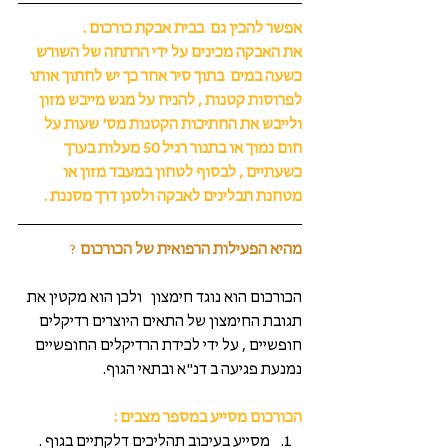
אפשר להכין גם  בבית אבקת כורכום . 
את האבקה מכינים על ידי הרתחה של השורש 
כשעה במים  בתוך סיר אחר כך יש לחתוך אותו 
לפרוסות קטנות , להניח על מגש מייבש מזון 
ולייבש את החתיכות הקטנות מס' שעות על 
חום נמוך או בתנור רגיל 50 מעלות בערך 
כשעתיים , לבסוף לטחון במעבד מזון או 
מטחנת תבלינים לאבקה ולסנן דרך מסננת . 
מהיא הפעילות הרפואית של הכורכום 
?
הכורכום הוא נוגד חימצון   ולכן הוא מקטין את 
תגובת החימצון של התאים היוצרים רדיקלים 
חופשיים , על ידי לכידת הרדיקלים החופשיים  
נמנעת פגיעה ב דנ"א ובתאי הגוף.
הכורכום מסייע במספר מצבים :
מסייע בעיכוב תהליכים דלקתיים בגוף .  