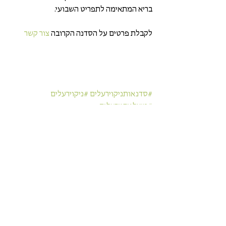
בריא המתאימה לתפריט השבועי.
לקבלת פרטים על הסדנה הקרובה 
צור קשר
#סדנאותניקוירעלים
#ניקוירעלים
#מיץלניקוירעלים
סדנאות
הצג הכול
פוסטים אחרונים