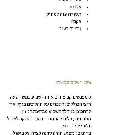
סוכרת סוג 2    
אלרגיות    
תשוקה עזה למתוק   
אקנה    
גירויים בעור  
ניקוי רעלים קבוצתי
3 מפגשים קבוצתיים אחת לשבוע במשך שעה 
וחצי הכוללים: הסברים על תהליכים בגוף, איך 
להתכונן למהלך השבוע מבחינת המזון , 
מתכונים , כלים להתמודדות עם תשוקה לאוכל 
 וליווי צמוד שלי.  
בתום כל מפגש תהיה סדנה קצרה של בישול 