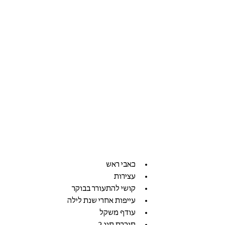
כאבי ראש    
עצירות    
קושי להתעורר בבוקר    
עייפות אחרי שנת לילה    
עודף משקל    