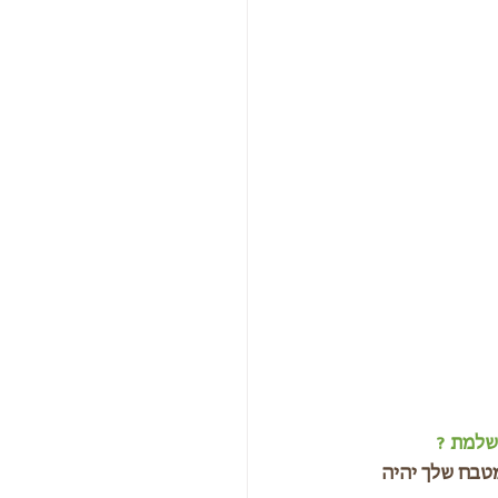
שלמת ? 
ת , להזמין 6 חברים , לדאוג שבמטבח שלך יהיה 