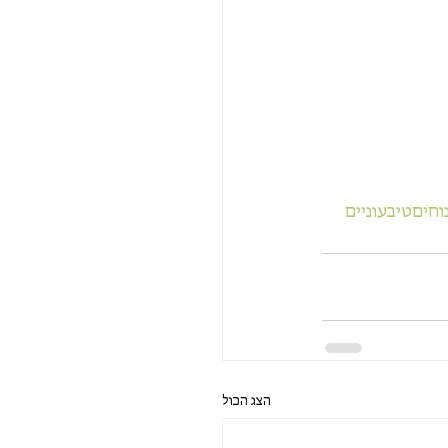
וחיםטיבעוניים
הצג הכול