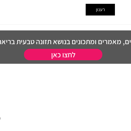
היתרונות הבריאותיים של ג'לטין
המסתו
רענון
ההשפע
מצב הר
, מאמרים ומתכונים בנושא תזונה טבעית בריאה 
לחצו כאן
)