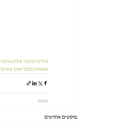
#סדנהמתנה
#סדנאותביש
#ממתקיםבריאים
#שוקול
פוסטים אחרונים