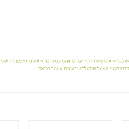
ולבריא
#סדנאותניקוירעלים
#המטבחהבריא
#עוגהטיבעונית
#קינ
דטיבעוני
#עוגתשוקולדטיבעונית
#עוגהבריאה