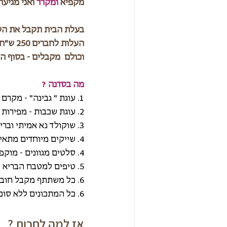
מקפיא 
ומקרר
 ואני מגיעה
בעלת הבית תקבל את הסד
העלות לחברים 250 ש"ח לחבר . 
וכולם  מקבלים - בסוף ה
מה בסדנה ?
1. עוגת " גבינה" - מקרם קשיו .
2. עוגת שכבות - מפירות יער שקדים ואגוזים.
3. שוקולד נא אמיתי ובריא , חטיפי אנרגיה בריאים.
4. שייקים מיוחדים מתאימים כארוחת בוקר.
4. סלטים מגוונים - מוקפצים , סלטי קייל מיוחדים , פסטה קישואים מוקרמת - ללא שמנת ועוד.
5. טיפים למטבח הבריא . 
6. כל משתתף מקבל חוברת מתכונים מעוצבת , ומתנה בסוף הסדנה. 
6. כל המתכונים ללא סוכר, קמח, ביצים, דגים , בשר . - הכל על טהרת מזון חי טיבעי ובריא . 
אז למה לחכות ? 