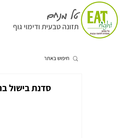
טל מנחם
תזונה טבעית ודימוי גוף
סדנת בישול בר