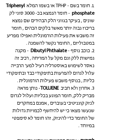
1. חומר בשם - TPHP או בשמו המלא 
Triphenyl 
phosphate
  - חומר הנמצא בכ- 3000 סוגי לק 
שונים , בעיקר בגווני הלק הבהירים שם נמצא 
בריכוז גבוה יותר מאשר בלקים הכהים , חומר 
זה משבש את פעילות הורמונלית ואפילו מפריע 
במטבוליזם , החומר נקשר להשמנה . 
2. כוכב נוסף - 
Dibutyl Phthalate
  - מקנה 
גמישות ללק וגם מקל על המריחה , רכיב זה 
נאסר לשימוש באוסטרליה רעיל למע' הרבייה 
עלול לגרום להפרעות בתיפקודי כבד ובתיפקודי 
כליות , בנוסף משבש פעילות הורמונלית . 
3. אחרון ולא חביב  
TOLUENE
- נותן מראה 
מבריק ללק, חומר הפוגע בכליות ועלול לגרום 
לנזק קוגניטיבי בעוברים , אמנם במחקרים 
שנעשו מצאו כי יש להיחשף לכמויות גדולות 
של החומר כדי להינזק, זהו חומר לא סימפטי 
במיוחד .  