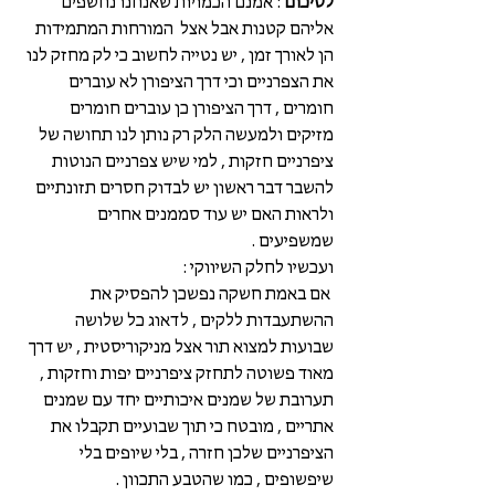
לסיכום
 : אמנם הכמויות שאנחנו נחשפים 
אליהם קטנות אבל אצל  המורחות המתמידות 
הן לאורך זמן , יש נטייה לחשוב כי לק מחזק לנו 
את הצפרניים וכי דרך הציפורן לא עוברים 
חומרים , דרך הציפורן כן עוברים חומרים 
מזיקים ולמעשה הלק רק נותן לנו תחושה של 
ציפרניים חזקות , למי שיש צפרניים הנוטות 
להשבר דבר ראשון יש לבדוק חסרים תזונתיים 
ולראות האם יש עוד סממנים אחרים 
שמשפיעים .
ועכשיו לחלק השיווקי :
 אם באמת חשקה נפשכן להפסיק את 
ההשתעבדות ללקים , לדאוג כל שלושה 
שבועות למצוא תור אצל מניקוריסטית , יש דרך 
מאוד פשוטה לתחזק ציפרניים יפות וחזקות , 
תערובת של שמנים איכותיים יחד עם שמנים 
אתריים , מובטח כי תוך שבועיים תקבלו את 
הציפרניים שלכן חזרה , בלי שיופים בלי 
שיפשופים , כמו שהטבע התכוון . 