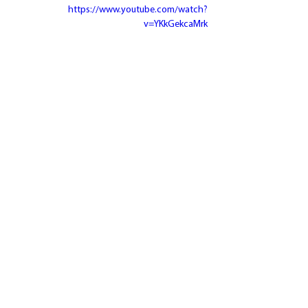
https://www.youtube.com/watch?
v=YKkGekcaMrk