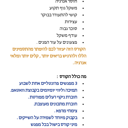
חוסר אנרגיה   
משקל גוף תקוע   
קושי להתעורר בבוקר  
עצירות   
סוכר גבוה  
עודף משקל   
פצעונים על עור הפנים . 
 הקורס הזה יעזור לכם להיפתר מהתסמינים 
הללו ולהרגיש בריאים יותר , קלים יותר ומלאי 
אנרגיה .
מה כולל הקורס  :
3 מפגשים פרונטליים אחת לשבוע
תמיכה וליווי יומיומים בקבוצת וואטאפ.
חוברת ניקוי רעלים מפורטת .
חוברת מתכונים מעוצבת.
צימחי מרפא .
בקבוק מיוחד לשמירה על השייקים .
מיני קורס בישול בכל מפגש 