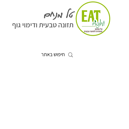
טל מנחם
תזונה טבעית ודימוי גוף