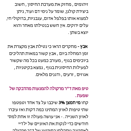
זיהומים , מחזק את מערכת החיסון , חשוב 
ביצירת קולגן, שומר על נימי דם ועוד, ניתן 
למצוא אותו בפלפל אדום, עגבניות, ברוקולי חי, 
עלים ירוקים. אין חשש בנטילתו מאחר והוא 
יוצא בשתן .  
אבץ -
 מחקרים הראו כי נטילת אבץ מקצרת את 
זמן המחלה ביום , אבץ קשור במאות תהליכים 
ביוכימים בגוף , מעורב כמעט בכל מה שקשור 
לפעילות החיסונית בגוף , נמצא בקיטניות , 
אגוזים , זרעים , ודגנים מלאים.
טיפ מאת ד"ר מרקולה להמנעות מהדבקה של 
שפעת .
קחו 
מי חמצן 3% 
שיכבו על צד אחד וטפטפו 
שתי טיפות לאוזן המתינו כמה דקות ואז עיברו 
לאוזן השנייה . - אני עושה פעולה זו אחת למס' 
חודשים כדי לנקות את האזניים של ילדיי 