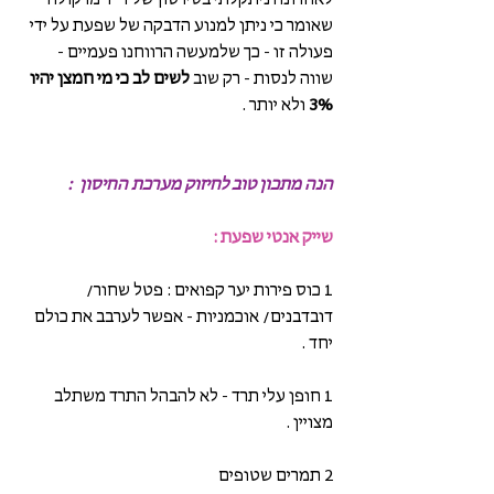
לאחרונה ניתקלתי בסירטון של ד"ר מרקולה 
שאומר כי ניתן למנוע הדבקה של שפעת על ידי 
פעולה זו - כך שלמעשה הרווחנו פעמיים - 
שווה לנסות - רק שוב 
לשים לב כי מי חמצן יהיו 
3%
 ולא יותר . 
הנה מתכון טוב לחיזוק מערכת החיסון  :
שייק אנטי שפעת :
1 כוס פירות יער קפואים : פטל שחור/ 
דובדבנים/ אוכמניות - אפשר לערבב את כולם 
יחד . 
1 חופן עלי תרד - לא להבהל התרד משתלב 
מצויין . 
2 תמרים שטופים 